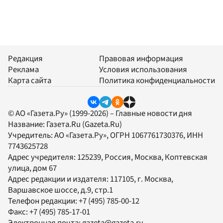
Редакция
Правовая информация
Реклама
Условия использования
Карта сайта
Политика конфиденциальности
© АО «Газета.Ру» (1999-2026) – Главные новости дня
Название:
Газета.Ru
(Gazeta.Ru)
Учредитель:
АО «Газета.Ру»
, ОГРН 1067761730376, ИНН
7743625728
Адрес учредителя: 125239, Россия, Москва, Коптевская
улица, дом 67
Адрес редакции и издателя:
117105
, г.
Москва
,
Варшавское шоссе, д.9, стр.1
Телефон редакции:
+7 (495) 785-00-12
Факс:
+7 (495) 785-17-01
Электронная почта:
gazeta@gazeta.ru