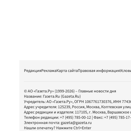
Редакция
Реклама
Карта сайта
Правовая информация
Услов
© АО «Газета.Ру» (1999-2026) – Главные новости дня
Название:
Газета.Ru
(Gazeta.Ru)
Учредитель:
АО «Газета.Ру»
, ОГРН 1067761730376, ИНН 7743
Адрес учредителя: 125239, Россия, Москва, Коптевская улиц
Адрес редакции и издателя:
117105
, г.
Москва
,
Варшавское шо
Телефон редакции:
+7 (495) 785-00-12
| Факс:
+7 (495) 785-17
Электронная почта:
gazeta@gazeta.ru
Нашли опечатку? Нажмите Ctrl+Enter