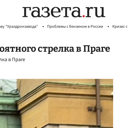
аву "Уралдронзавода"
Проблемы с бензином в России
Кризис с
оятного стрелка в Праге
ка в Праге