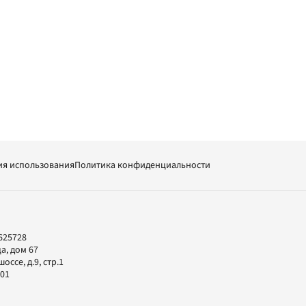
ия использования
Политика конфиденциальности
625728
а, дом 67
ссе, д.9, стр.1
-01