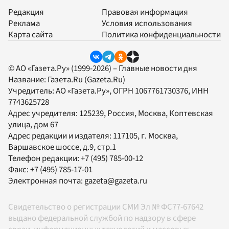
Редакция
Правовая информация
Реклама
Условия использования
Карта сайта
Политика конфиденциальности
© АО «Газета.Ру» (1999-2026) – Главные новости дня
Название:
Газета.Ru
(Gazeta.Ru)
Учредитель:
АО «Газета.Ру»
, ОГРН 1067761730376, ИНН
7743625728
Адрес учредителя: 125239, Россия, Москва, Коптевская
улица, дом 67
Адрес редакции и издателя:
117105
, г.
Москва
,
Варшавское шоссе, д.9, стр.1
Телефон редакции:
+7 (495) 785-00-12
Факс:
+7 (495) 785-17-01
Электронная почта:
gazeta@gazeta.ru
Свидетельство о регистрации СМИ Эл № ФС77-67642
выдано федеральной службой по надзору в сфере