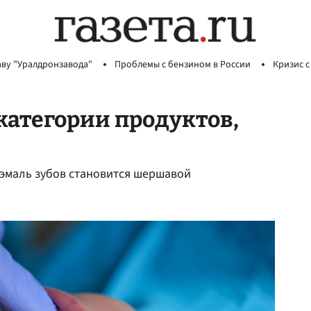
аву "Уралдронзавода"
Проблемы с бензином в России
Кризис с
категории продуктов,
д эмаль зубов становится шершавой