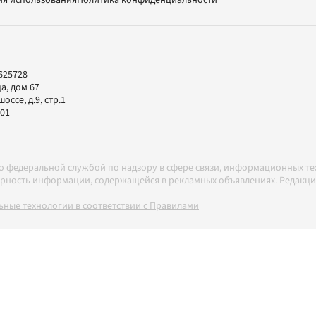
ия использования
Политика конфиденциальности
625728
а, дом 67
ссе, д.9, стр.1
-01
но федеральной службой по надзору в сфере связи, информационных т
товерность информации, содержащейся в рекламных объявлениях. Редак
ные технологии в соответствии с Правилами