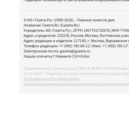
Редакция
Реклама
Карта сайта
Правовая информация
Услов
© АО «Газета.Ру» (1999-2026) – Главные новости дня
Название:
Газета.Ru
(Gazeta.Ru)
Учредитель:
АО «Газета.Ру»
, ОГРН 1067761730376, ИНН 7743
Адрес учредителя: 125239, Россия, Москва, Коптевская улиц
Адрес редакции и издателя:
117105
, г.
Москва
,
Варшавское шо
Телефон редакции:
+7 (495) 785-00-12
| Факс:
+7 (495) 785-17
Электронная почта:
gazeta@gazeta.ru
Нашли опечатку? Нажмите Ctrl+Enter
Свидетельство о регистрации СМИ Эл № ФС77-67642 выда
10.11.2016 г. Редакция не несет ответственности за дос
Информация об ограничениях
На информационном ресурсе применяются рекомендатель