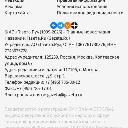
Редакция
Правовая информация
Реклама
Условия использования
Карта сайта
Политика конфиденциальности
© АО «Газета.Ру» (1999-2026) – Главные новости дня
Название:
Газета.Ru
(Gazeta.Ru)
Учредитель:
АО «Газета.Ру»
, ОГРН 1067761730376, ИНН
7743625728
Адрес учредителя: 125239, Россия, Москва, Коптевская
улица, дом 67
Адрес редакции и издателя:
117105
, г.
Москва
,
Варшавское шоссе, д.9, стр.1
Телефон редакции:
+7 (495) 785-00-12
Факс:
+7 (495) 785-17-01
Электронная почта:
gazeta@gazeta.ru
Свидетельство о регистрации СМИ Эл № ФС77-67642
выдано федеральной службой по надзору в сфере
связи, информационных технологий и массовых