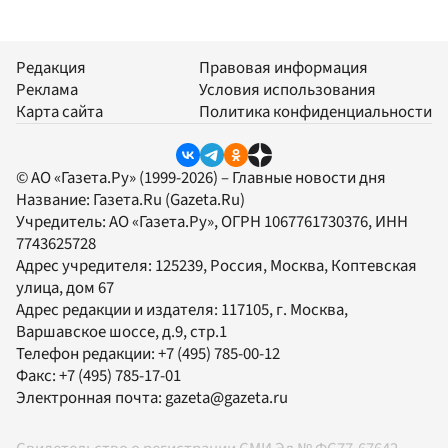
Редакция
Правовая информация
Реклама
Условия использования
Карта сайта
Политика конфиденциальности
© АО «Газета.Ру» (1999-2026) – Главные новости дня
Название:
Газета.Ru
(Gazeta.Ru)
Учредитель:
АО «Газета.Ру»
, ОГРН 1067761730376, ИНН
7743625728
Адрес учредителя: 125239, Россия, Москва, Коптевская
улица, дом 67
Адрес редакции и издателя:
117105
, г.
Москва
,
Варшавское шоссе, д.9, стр.1
Телефон редакции:
+7 (495) 785-00-12
Факс:
+7 (495) 785-17-01
Электронная почта:
gazeta@gazeta.ru