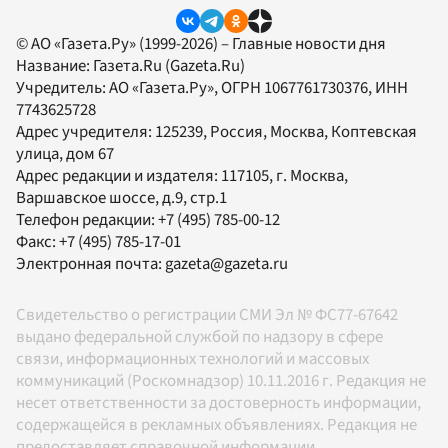
© АО «Газета.Ру» (1999-2026) – Главные новости дня
Название:
Газета.Ru
(Gazeta.Ru)
Учредитель:
АО «Газета.Ру»
, ОГРН 1067761730376, ИНН
7743625728
Адрес учредителя: 125239, Россия, Москва, Коптевская
улица, дом 67
Адрес редакции и издателя:
117105
, г.
Москва
,
Варшавское шоссе, д.9, стр.1
Телефон редакции:
+7 (495) 785-00-12
Факс:
+7 (495) 785-17-01
Электронная почта:
gazeta@gazeta.ru
Свидетельство о регистрации СМИ Эл № ФС77-67642
выдано федеральной службой по надзору в сфере
связи, информационных технологий и массовых
коммуникаций (Роскомнадзор) 10.11.2016 г. Редакция не
несет ответственности за достоверность информации,
содержащейся в рекламных объявлениях. Редакция не
предоставляет справочной информации.