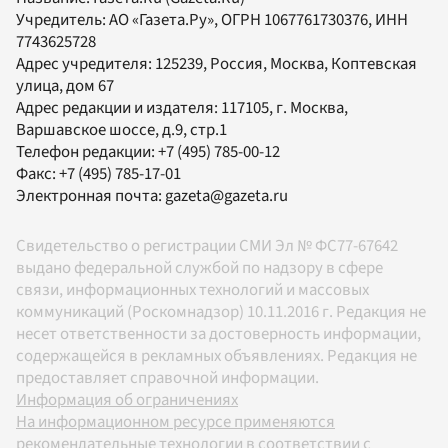
Учредитель:
АО «Газета.Ру»
, ОГРН 1067761730376, ИНН
7743625728
Адрес учредителя: 125239, Россия, Москва, Коптевская
улица, дом 67
Адрес редакции и издателя:
117105
, г.
Москва
,
Варшавское шоссе, д.9, стр.1
Телефон редакции:
+7 (495) 785-00-12
Факс:
+7 (495) 785-17-01
Электронная почта:
gazeta@gazeta.ru
Свидетельство о регистрации СМИ Эл № ФС77-67642
выдано федеральной службой по надзору в сфере
связи, информационных технологий и массовых
коммуникаций (Роскомнадзор) 10.11.2016 г. Редакция не
несет ответственности за достоверность информации,
содержащейся в рекламных объявлениях. Редакция не
предоставляет справочной информации.
Информация об ограничениях
На информационном ресурсе применяются
рекомендательные технологии в соответствии с