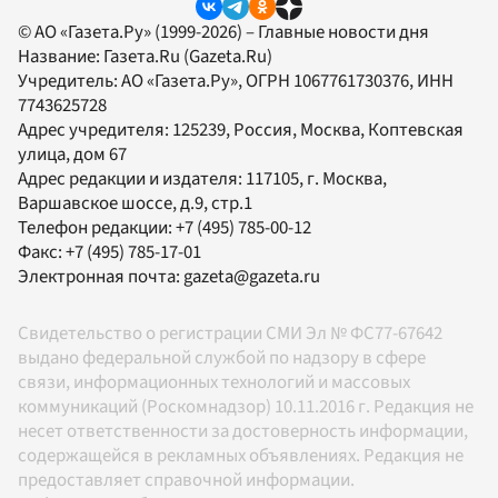
© АО «Газета.Ру» (1999-2026) – Главные новости дня
Название:
Газета.Ru
(Gazeta.Ru)
Учредитель:
АО «Газета.Ру»
, ОГРН 1067761730376, ИНН
7743625728
Адрес учредителя: 125239, Россия, Москва, Коптевская
улица, дом 67
Адрес редакции и издателя:
117105
, г.
Москва
,
Варшавское шоссе, д.9, стр.1
Телефон редакции:
+7 (495) 785-00-12
Факс:
+7 (495) 785-17-01
Электронная почта:
gazeta@gazeta.ru
Свидетельство о регистрации СМИ Эл № ФС77-67642
выдано федеральной службой по надзору в сфере
связи, информационных технологий и массовых
коммуникаций (Роскомнадзор) 10.11.2016 г. Редакция не
несет ответственности за достоверность информации,
содержащейся в рекламных объявлениях. Редакция не
предоставляет справочной информации.