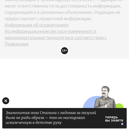
несет ответственности за достоверность информации,
содержащейся в рекламных объявлениях. Редакция не
предоставляет справочной информации.
Информация об ограничениях
На информационном ресурсе применяются
рекомендательные технологии в соответствии с
Правилами
18+
Знаменитая поза Сталина с ладонью за пазухой
была не ради образа — так он маскировал
искалеченную в детстве руку