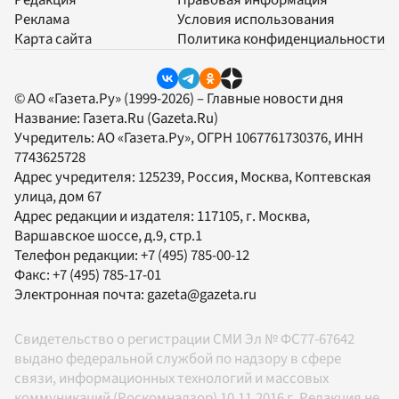
Редакция
Правовая информация
Реклама
Условия использования
Карта сайта
Политика конфиденциальности
© АО «Газета.Ру» (1999-2026) – Главные новости дня
Название:
Газета.Ru
(Gazeta.Ru)
Учредитель:
АО «Газета.Ру»
, ОГРН 1067761730376, ИНН
7743625728
Адрес учредителя: 125239, Россия, Москва, Коптевская
улица, дом 67
Адрес редакции и издателя:
117105
, г.
Москва
,
Варшавское шоссе, д.9, стр.1
Телефон редакции:
+7 (495) 785-00-12
Факс:
+7 (495) 785-17-01
Электронная почта:
gazeta@gazeta.ru
Свидетельство о регистрации СМИ Эл № ФС77-67642
выдано федеральной службой по надзору в сфере
связи, информационных технологий и массовых
коммуникаций (Роскомнадзор) 10.11.2016 г. Редакция не