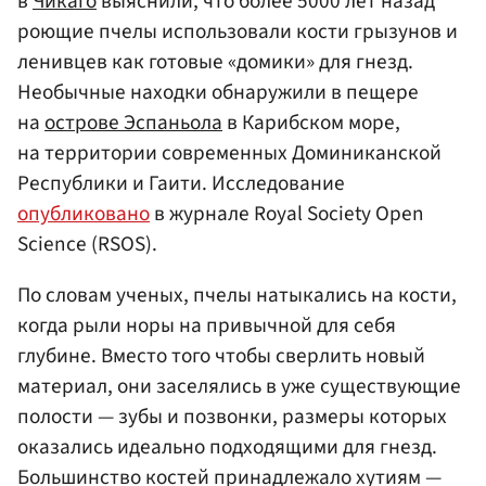
в
Чикаго
выяснили, что более 5000 лет назад
роющие пчелы использовали кости грызунов и
ленивцев как готовые «домики» для гнезд.
Необычные находки обнаружили в пещере
на
острове Эспаньола
в Карибском море,
на территории современных Доминиканской
Республики и Гаити. Исследование
опубликовано
в журнале Royal Society Open
Science (RSOS).
По словам ученых, пчелы натыкались на кости,
когда рыли норы на привычной для себя
глубине. Вместо того чтобы сверлить новый
материал, они заселялись в уже существующие
полости — зубы и позвонки, размеры которых
оказались идеально подходящими для гнезд.
Большинство костей принадлежало хутиям —