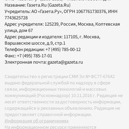
Название:
Газета.Ru
(Gazeta.Ru)
Учредитель:
АО «Газета.Ру»
, ОГРН 1067761730376, ИНН
7743625728
Адрес учредителя: 125239, Россия, Москва, Коптевская
улица, дом 67
Адрес редакции и издателя:
117105
, г.
Москва
,
Варшавское шоссе, д.9, стр.1
Телефон редакции:
+7 (495) 785-00-12
Факс:
+7 (495) 785-17-01
Электронная почта:
gazeta@gazeta.ru
Свидетельство о регистрации СМИ Эл № ФС77-67642
выдано федеральной службой по надзору в сфере
связи, информационных технологий и массовых
коммуникаций (Роскомнадзор) 10.11.2016 г. Редакция не
несет ответственности за достоверность информации,
содержащейся в рекламных объявлениях. Редакция не
предоставляет справочной информации.
Информация об ограничениях
На информационном ресурсе применяются