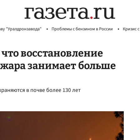
аву "Уралдронзавода"
Проблемы с бензином в России
Кризис с
 что восстановление
ожара занимает больше
храняются в почве более 130 лет