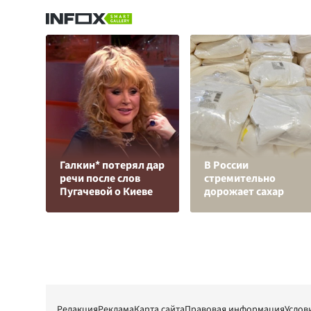
Галкин* потерял дар
В России
речи после слов
стремительно
Пугачевой о Киеве
дорожает сахар
Редакция
Реклама
Карта сайта
Правовая информация
Услов