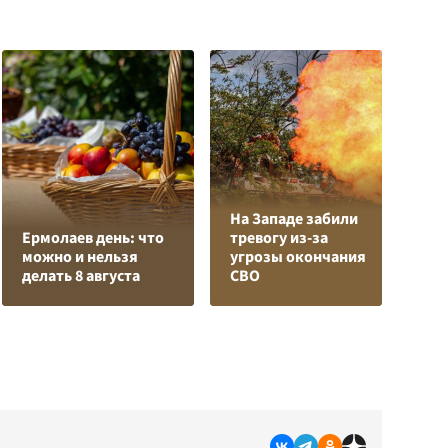
На Западе забили
Л
Ермолаев день: что
тревогу из-за
з
можно и нельзя
угрозы окончания
в
делать 8 августа
СВО
р