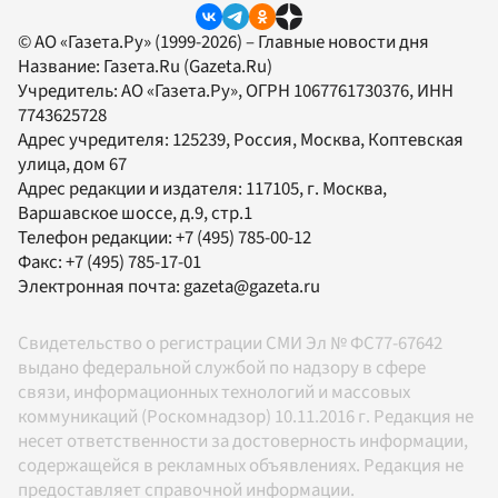
© АО «Газета.Ру» (1999-2026) – Главные новости дня
Название:
Газета.Ru
(Gazeta.Ru)
Учредитель:
АО «Газета.Ру»
, ОГРН 1067761730376, ИНН
7743625728
Адрес учредителя: 125239, Россия, Москва, Коптевская
улица, дом 67
Адрес редакции и издателя:
117105
, г.
Москва
,
Варшавское шоссе, д.9, стр.1
Телефон редакции:
+7 (495) 785-00-12
Факс:
+7 (495) 785-17-01
Электронная почта:
gazeta@gazeta.ru
Свидетельство о регистрации СМИ Эл № ФС77-67642
выдано федеральной службой по надзору в сфере
связи, информационных технологий и массовых
коммуникаций (Роскомнадзор) 10.11.2016 г. Редакция не
несет ответственности за достоверность информации,
содержащейся в рекламных объявлениях. Редакция не
предоставляет справочной информации.