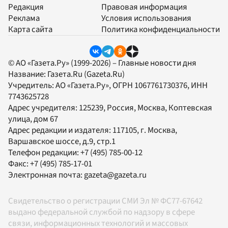
Редакция
Правовая информация
Реклама
Условия использования
Карта сайта
Политика конфиденциальности
© АО «Газета.Ру» (1999-2026) – Главные новости дня
Название:
Газета.Ru
(Gazeta.Ru)
Учредитель:
АО «Газета.Ру»
, ОГРН 1067761730376, ИНН
7743625728
Адрес учредителя: 125239, Россия, Москва, Коптевская
улица, дом 67
Адрес редакции и издателя:
117105
, г.
Москва
,
Варшавское шоссе, д.9, стр.1
Телефон редакции:
+7 (495) 785-00-12
Факс:
+7 (495) 785-17-01
Электронная почта:
gazeta@gazeta.ru
Свидетельство о регистрации СМИ Эл № ФС77-67642
выдано федеральной службой по надзору в сфере
связи, информационных технологий и массовых