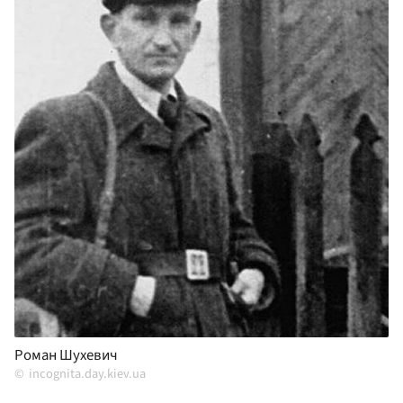
Роман Шухевич
incognita.day.kiev.ua