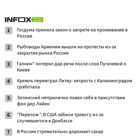
1
Госдума приняла закон о запрете на проживание в
России
2
Рыбоводы Армении вышли на протесты из-за
закрытия рынка России
3
Галкин* потерял дар речи после слов Пугачевой о
Киеве
4
Кремль переиграл Литву: хитрость с Калининградом
сработала
5
Зеленский неприлично повел cебя в присутствии
фон дер Ляйен
6
"Перелом ". В США забили тревогу из-за
случившегося в Донбассе
7
В России стремительно дорожает сахар