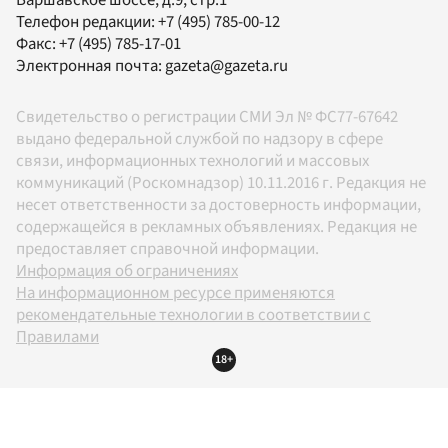
Варшавское шоссе, д.9, стр.1
Телефон редакции:
+7 (495) 785-00-12
Факс:
+7 (495) 785-17-01
Электронная почта:
gazeta@gazeta.ru
Свидетельство о регистрации СМИ Эл № ФС77-67642
выдано федеральной службой по надзору в сфере
связи, информационных технологий и массовых
коммуникаций (Роскомнадзор) 10.11.2016 г. Редакция не
несет ответственности за достоверность информации,
содержащейся в рекламных объявлениях. Редакция не
предоставляет справочной информации.
Информация об ограничениях
На информационном ресурсе применяются
рекомендательные технологии в соответствии с
Правилами
18+