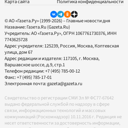
Карта сайта
Политика конфиденциальности
© АО «Газета.Ру» (1999-2026) – Главные новости дня
Название:
Газета.Ru
(Gazeta.Ru)
Учредитель:
АО «Газета.Ру»
, ОГРН 1067761730376, ИНН
7743625728
Адрес учредителя: 125239, Россия, Москва, Коптевская
улица, дом 67
Адрес редакции и издателя:
117105
, г.
Москва
,
Варшавское шоссе, д.9, стр.1
Телефон редакции:
+7 (495) 785-00-12
Факс:
+7 (495) 785-17-01
Электронная почта:
gazeta@gazeta.ru
Свидетельство о регистрации СМИ Эл № ФС77-67642
выдано федеральной службой по надзору в сфере
связи, информационных технологий и массовых
коммуникаций (Роскомнадзор) 10.11.2016 г. Редакция не
несет ответственности за достоверность информации,