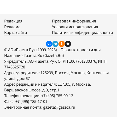
Редакция
Правовая информация
Реклама
Условия использования
Карта сайта
Политика конфиденциальности
© АО «Газета.Ру» (1999-2026) – Главные новости дня
Название:
Газета.Ru
(Gazeta.Ru)
Учредитель:
АО «Газета.Ру»
, ОГРН 1067761730376, ИНН
7743625728
Адрес учредителя: 125239, Россия, Москва, Коптевская
улица, дом 67
Адрес редакции и издателя:
117105
, г.
Москва
,
Варшавское шоссе, д.9, стр.1
Телефон редакции:
+7 (495) 785-00-12
Факс:
+7 (495) 785-17-01
Электронная почта:
gazeta@gazeta.ru