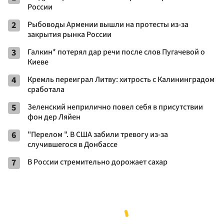
России
2
Рыбоводы Армении вышли на протесты из-за
закрытия рынка России
3
Галкин* потерял дар речи после слов Пугачевой о
Киеве
4
Кремль переиграл Литву: хитрость с Калининградом
сработала
5
Зеленский неприлично повел cебя в присутствии
фон дер Ляйен
6
"Перелом ". В США забили тревогу из-за
случившегося в Донбассе
7
В России стремительно дорожает сахар