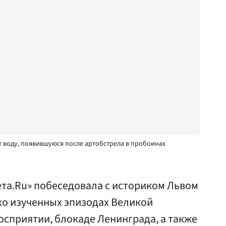
 воду, появившуюся после артобстрела в пробоинах
ета.Ru» побеседовала с историком Львом
хо изученных эпизодах Великой
осприятии, блокаде Ленинграда, а также