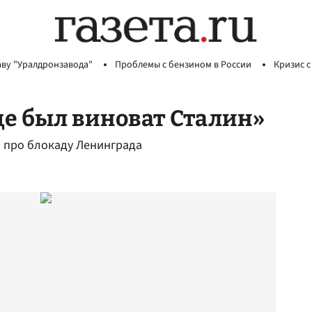
аву "Уралдронзавода"
Проблемы с бензином в России
Кризис с
де был виноват Сталин»
» про блокаду Ленинграда