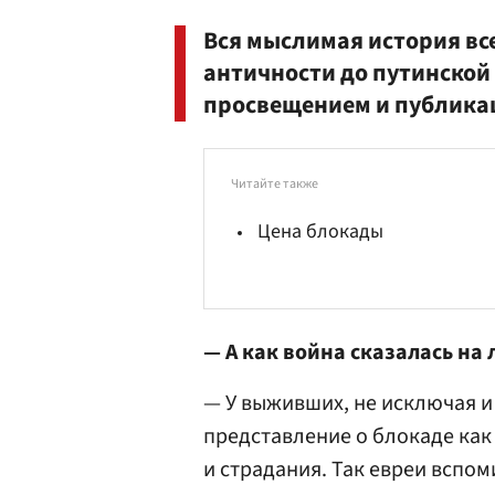
Вся мыслимая история вс
античности до путинской
просвещением и публика
Читайте также
Цена блокады
— А как война сказалась на
— У выживших, не исключая 
представление о блокаде как
и страдания. Так евреи вспо