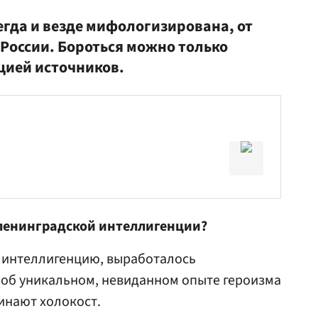
егда и везде мифологизирована, от
 России. Бороться можно только
цией источников.
 ленинградской интеллигенции?
и интеллигенцию, выработалось
 об уникальном, невиданном опыте героизма
минают холокост.