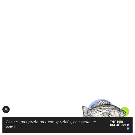
Если сырая рыба пахнет «рыбой», ее лучше не
есть!