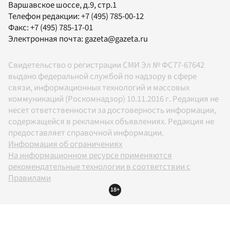
Варшавское шоссе, д.9, стр.1
Телефон редакции:
+7 (495) 785-00-12
Факс:
+7 (495) 785-17-01
Электронная почта:
gazeta@gazeta.ru
Свидетельство о регистрации СМИ Эл № ФС77-67642
выдано федеральной службой по надзору в сфере
связи, информационных технологий и массовых
коммуникаций (Роскомнадзор) 10.11.2016 г. Редакция не
несет ответственности за достоверность информации,
содержащейся в рекламных объявлениях. Редакция не
предоставляет справочной информации.
Информация об ограничениях
На информационном ресурсе применяются
рекомендательные технологии в соответствии с
Правилами
18+