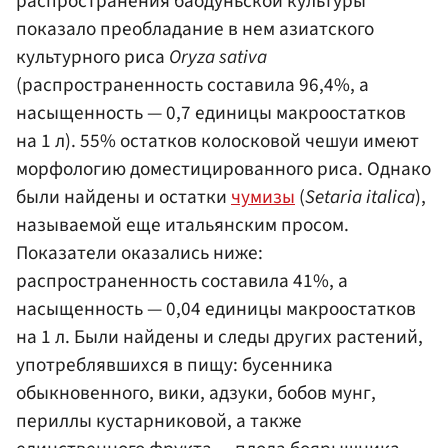
распространения баодуньской культуры
показало преобладание в нем азиатского
культурного риса
Oryza sativa
(распространенность составила 96,4%, а
насыщенность — 0,7 единицы макроостатков
на 1 л). 55% остатков колосковой чешуи имеют
морфологию доместицированного риса. Однако
были найдены и остатки
чумизы
(
Setaria italica
),
называемой еще итальянским просом.
Показатели оказались ниже:
распространенность составила 41%, а
насыщенность — 0,04 единицы макроостатков
на 1 л. Были найдены и следы других растений,
употреблявшихся в пищу: бусенника
обыкновенного, вики, адзуки, бобов мунг,
периллы кустарниковой, а также