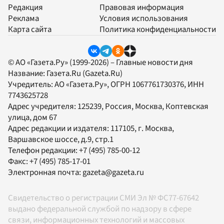
Редакция
Правовая информация
Реклама
Условия использования
Карта сайта
Политика конфиденциальности
© АО «Газета.Ру» (1999-2026) – Главные новости дня
Название:
Газета.Ru
(Gazeta.Ru)
Учредитель:
АО «Газета.Ру»
, ОГРН 1067761730376, ИНН
7743625728
Адрес учредителя: 125239, Россия, Москва, Коптевская
улица, дом 67
Адрес редакции и издателя:
117105
, г.
Москва
,
Варшавское шоссе, д.9, стр.1
Телефон редакции:
+7 (495) 785-00-12
Факс:
+7 (495) 785-17-01
Электронная почта:
gazeta@gazeta.ru
Свидетельство о регистрации СМИ Эл № ФС77-67642
выдано федеральной службой по надзору в сфере
связи, информационных технологий и массовых