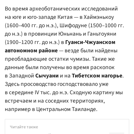
Во время археоботанических исследований
на юге и юго-западе Китая — в Хаймэнькоу
(1600–400 гг. до н.э.), Шифодуне (1500–1000 гг.
до н.э.) в провинции Юньнань и Ганьтоуяни
(1900–1200 гг. до н.э.) в
Гуанси-Чжуанском
автономном районе
— везде были найдены
преобладающие остатки чумизы. Такие же
данные были получены во время раскопок
в Западной
Сычуани
и на
Тибетском нагорье
.
Здесь просоводство господствовало уже
в середине IV тыс. до н.э. Сходную картину мы
встречаем и на соседних территориях,
например в Центральном Таиланде.
Читайте также