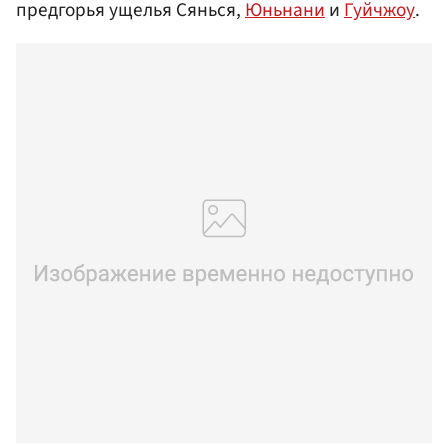
предгорья ущелья Сянься,
Юньнани
и
Гуйчжоу
.