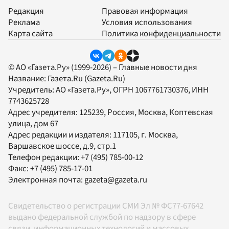
Редакция
Правовая информация
Реклама
Условия использования
Карта сайта
Политика конфиденциальности
© АО «Газета.Ру» (1999-2026) – Главные новости дня
Название:
Газета.Ru
(Gazeta.Ru)
Учредитель:
АО «Газета.Ру»
, ОГРН 1067761730376, ИНН
7743625728
Адрес учредителя: 125239, Россия, Москва, Коптевская
улица, дом 67
Адрес редакции и издателя:
117105
, г.
Москва
,
Варшавское шоссе, д.9, стр.1
Телефон редакции:
+7 (495) 785-00-12
Факс:
+7 (495) 785-17-01
Электронная почта:
gazeta@gazeta.ru
Свидетельство о регистрации СМИ Эл № ФС77-67642
выдано федеральной службой по надзору в сфере
связи, информационных технологий и массовых