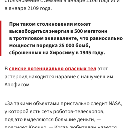
столкновение с Землей в январе 2106 года или
в январе 2109 года.
При таком столкновении может
высвободиться энергия в 500 мегатонн
в тротиловом эквиваленте, что равносильно
мощности порядка 25 000 бомб,
сброшенных на Хиросиму в 1945 году.
В
списке потенциально опасных тел
этот
астероид находится наравне с нашумевшим
Апофисом.
«За такими объектами пристально следит NASA,
у которой есть сеть роботов-телескопов,
под это выделяются большие деньги, —
поясняет Крячко. — Когда любителям удается