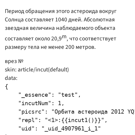
Период обращения этого астероида вокруг
Солнца составляет 1040 дней. Абсолютная
звездная величина наблюдаемого объекта
m
составляет около 20,9
, что соответствует
размеру тела не менее 200 метров.
врез №
skin: article/incut(default)
data:
{

    "_essence": "test",

    "incutNum": 1,

    "picsrc": "Орбита астероида 2012 YQ
    "repl": "<1>:{{incut1()}}",

    "uid": "_uid_4907961_i_1"
