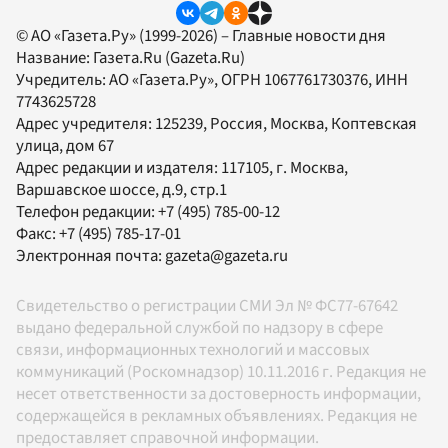
© АО «Газета.Ру» (1999-2026) – Главные новости дня
Название:
Газета.Ru
(Gazeta.Ru)
Учредитель:
АО «Газета.Ру»
, ОГРН 1067761730376, ИНН
7743625728
Адрес учредителя: 125239, Россия, Москва, Коптевская
улица, дом 67
Адрес редакции и издателя:
117105
, г.
Москва
,
Варшавское шоссе, д.9, стр.1
Телефон редакции:
+7 (495) 785-00-12
Факс:
+7 (495) 785-17-01
Электронная почта:
gazeta@gazeta.ru
Свидетельство о регистрации СМИ Эл № ФС77-67642
выдано федеральной службой по надзору в сфере
связи, информационных технологий и массовых
коммуникаций (Роскомнадзор) 10.11.2016 г. Редакция не
несет ответственности за достоверность информации,
содержащейся в рекламных объявлениях. Редакция не
предоставляет справочной информации.