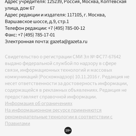
Адрес учредителя: 125239, Россия, Москва, Коптевская
улица, дом 67
Адрес редакции и издателя:
117105
, г.
Москва
,
Варшавское шоссе, д.9, стр.1
Телефон редакции:
+7 (495) 785-00-12
Факс:
+7 (495) 785-17-01
Электронная почта:
gazeta@gazeta.ru
Свидетельство о регистрации СМИ Эл № ФС77-67642
выдано федеральной службой по надзору в сфере
связи, информационных технологий и массовых
коммуникаций (Роскомнадзор) 10.11.2016 г. Редакция не
несет ответственности за достоверность информации,
содержащейся в рекламных объявлениях. Редакция не
предоставляет справочной информации.
Информация об ограничениях
На информационном ресурсе применяются
рекомендательные технологии в соответствии с
Правилами
18+