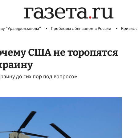
аву "Уралдронзавода"
Проблемы с бензином в России
Кризис с
очему США не торопятся
Украину
краину до сих пор под вопросом