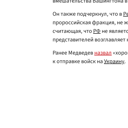
вмешательства Вашингтона в
Он также подчеркнул, что в
Р
пророссийская фракция, не 
считающая, что
РФ
не являетс
представителей возглавляет
Ранее Медведев
назвал
«хоро
к отправке войск на
Украину
.