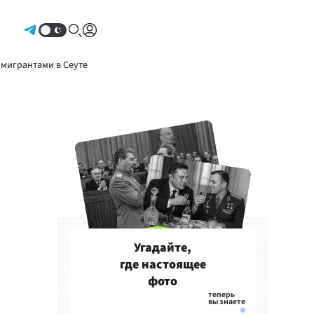
Авторизоваться
 мигрантами в Сеуте
Угадайте,
где настоящее
фото