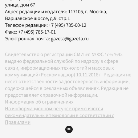
улица, дом 67
Адрес редакции и издателя:
117105
, г.
Москва
,
Варшавское шоссе, д.9, стр.1
Телефон редакции:
+7 (495) 785-00-12
Факс:
+7 (495) 785-17-01
Электронная почта:
gazeta@gazeta.ru
Свидетельство о регистрации СМИ Эл № ФС77-67642
выдано федеральной службой по надзору в сфере
связи, информационных технологий и массовых
коммуникаций (Роскомнадзор) 10.11.2016 г. Редакция не
несет ответственности за достоверность информации,
содержащейся в рекламных объявлениях. Редакция не
предоставляет справочной информации.
Информация об ограничениях
На информационном ресурсе применяются
рекомендательные технологии в соответствии с
Правилами
18+