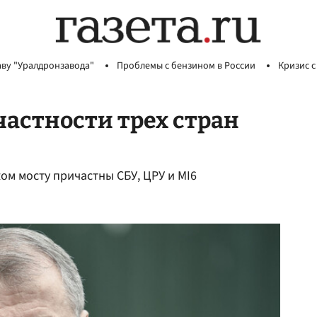
аву "Уралдронзавода"
Проблемы с бензином в России
Кризис с
частности трех стран
ом мосту причастны СБУ, ЦРУ и МI6