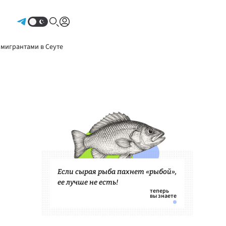
Авторизоваться
 мигрантами в Сеуте
Если сырая рыба пахнет «рыбой»,
ее лучше не есть!