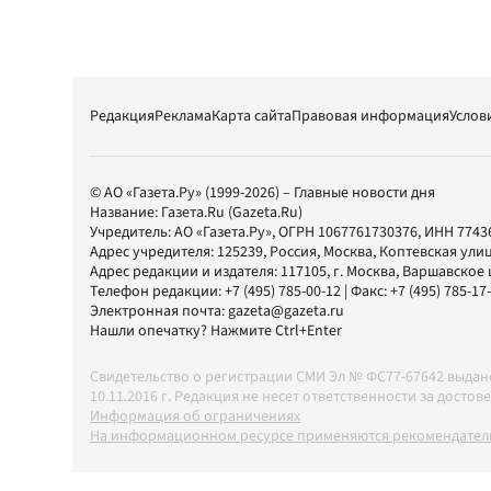
Редакция
Реклама
Карта сайта
Правовая информация
Услов
© АО «Газета.Ру» (1999-2026) – Главные новости дня
Название:
Газета.Ru
(Gazeta.Ru)
Учредитель:
АО «Газета.Ру»
, ОГРН 1067761730376, ИНН 7743
Адрес учредителя: 125239, Россия, Москва, Коптевская улиц
Адрес редакции и издателя:
117105
, г.
Москва
,
Варшавское шо
Телефон редакции:
+7 (495) 785-00-12
| Факс:
+7 (495) 785-17
Электронная почта:
gazeta@gazeta.ru
Нашли опечатку? Нажмите Ctrl+Enter
Свидетельство о регистрации СМИ Эл № ФС77-67642 выда
10.11.2016 г. Редакция не несет ответственности за дос
Информация об ограничениях
На информационном ресурсе применяются рекомендатель