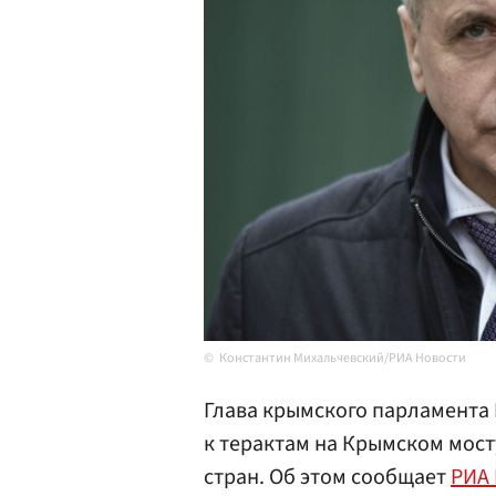
Константин Михальчевский/РИА Новости
Глава крымского парламент
к терактам на Крымском мост
стран. Об этом сообщает
РИА