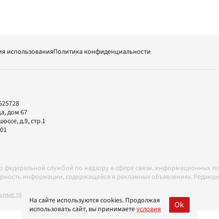
ия использования
Политика конфиденциальности
625728
а, дом 67
ссе, д.9, стр.1
-01
но федеральной службой по надзору в сфере связи, информационных т
товерность информации, содержащейся в рекламных объявлениях. Редак
ные технологии в соответствии с Правилами
На сайте используются cookies. Продолжая
Ok
использовать сайт, вы принимаете
условия