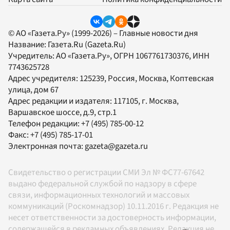
© АО «Газета.Ру» (1999-2026) – Главные новости дня
Название:
Газета.Ru
(Gazeta.Ru)
Учредитель:
АО «Газета.Ру»
, ОГРН 1067761730376, ИНН
7743625728
Адрес учредителя: 125239, Россия, Москва, Коптевская
улица, дом 67
Адрес редакции и издателя:
117105
, г.
Москва
,
Варшавское шоссе, д.9, стр.1
Телефон редакции:
+7 (495) 785-00-12
Факс:
+7 (495) 785-17-01
Электронная почта:
gazeta@gazeta.ru
Свидетельство о регистрации СМИ Эл № ФС77-67642
выдано федеральной службой по надзору в сфере
связи, информационных технологий и массовых
коммуникаций (Роскомнадзор) 10.11.2016 г. Редакция не
несет ответственности за достоверность информации,
содержащейся в рекламных объявлениях. Редакция не