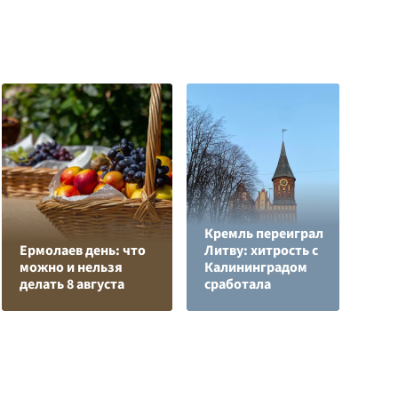
Кремль переиграл
Н
Ермолаев день: что
Литву: хитрость с
т
можно и нельзя
Калининградом
у
делать 8 августа
сработала
С