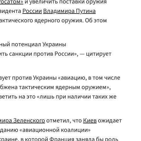
Росатом»
и увеличить поставки оружия
езидента
России
Владимира Путина
актического ядерного оружия. Об этом
ный потенциал Украины
ить санкции против России», — цитирует
зует против Украины «авиацию, в том числе
набжена тактическим ядерным оружием»,
ветить на это «лишь при наличии таких же
.
ира Зеленского
отметил, что
Киев
ожидает
зданию «авиационной коалиции»
краине, в которой
Франция
заняла бы роль