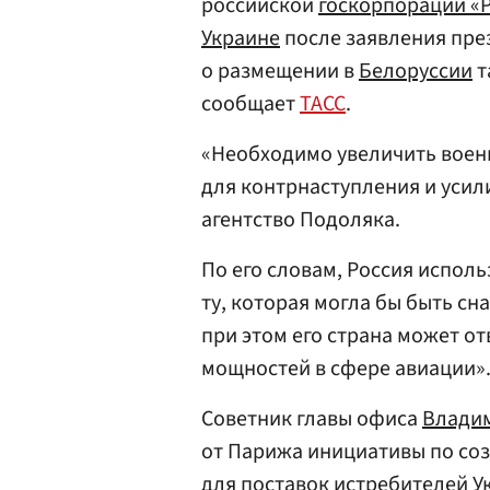
российской
госкорпорации «
Украине
после заявления пр
о размещении в
Белоруссии
т
сообщает
ТАСС
.
«Необходимо увеличить воен
для контрнаступления и усил
агентство Подоляка.
По его словам, Россия исполь
ту, которая могла бы быть с
при этом его страна может от
мощностей в сфере авиации»
Советник главы офиса
Владим
от Парижа инициативы по со
для поставок истребителей У