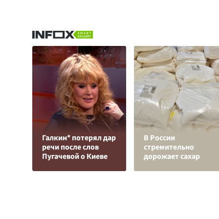
Галкин* потерял дар
В России
речи после слов
стремительно
Пугачевой о Киеве
дорожает сахар