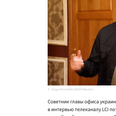
Sergei Kholodilin/BelTA/Reuters
Советник главы офиса украи
в интервью телеканалу LCI п