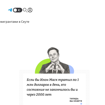
Авторизоваться
 мигрантами в Сеуте
Если бы Илон Маск тратил по 1
млн долларов в день, его
состояние не закончилось бы и
через 2000 лет