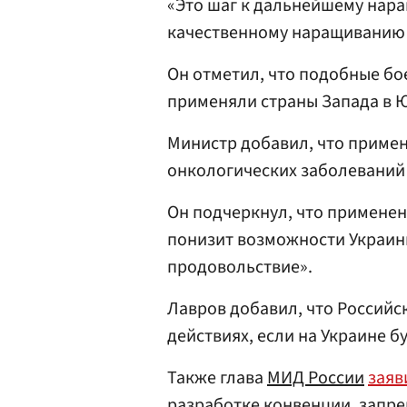
«Это шаг к дальнейшему нар
качественному наращиванию 
Он отметил, что подобные б
применяли страны Запада в 
Министр добавил, что приме
онкологических заболеваний в
Он подчеркнул, что примене
понизит возможности Украин
продовольствие».
Лавров добавил, что Российск
действиях, если на Украине 
Также глава
МИД России
заяв
разработке конвенции, зап