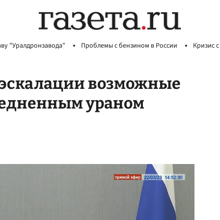
аву "Уралдронзавода"
Проблемы с бензином в России
Кризис с
к эскалации возможные
обедненным ураном