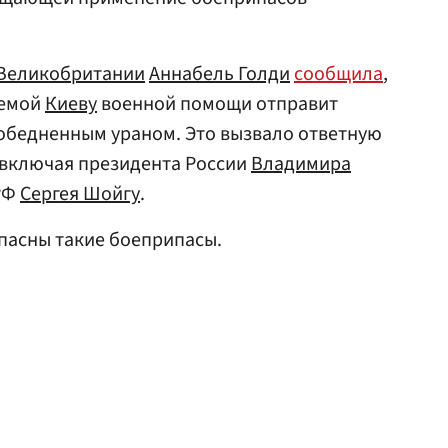
Великобритании
Аннабель Голди
сообщила
,
аемой
Киеву
военной помощи отправит
 обедненным ураном. Это вызвало ответную
 включая президента России
Владимира
РФ
Сергея Шойгу
.
опасны такие боеприпасы.