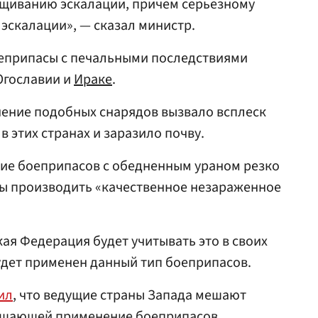
ащиванию эскалации, причем серьезному
эскалации», — сказал министр.
оеприпасы с печальными последствиями
Югославии и
Ираке
.
нение подобных снарядов вызвало всплеск
 этих странах и заразило почву.
ние боеприпасов с обедненным ураном резко
ы производить «качественное незараженное
ая Федерация будет учитывать это в своих
будет применен данный тип боеприпасов.
ил
, что ведущие страны Запада мешают
рещающей применение боеприпасов