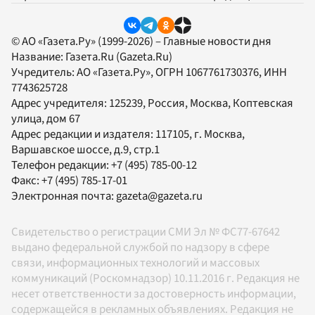
© АО «Газета.Ру» (1999-2026) – Главные новости дня
Название:
Газета.Ru
(Gazeta.Ru)
Учредитель:
АО «Газета.Ру»
, ОГРН 1067761730376, ИНН
7743625728
Адрес учредителя: 125239, Россия, Москва, Коптевская
улица, дом 67
Адрес редакции и издателя:
117105
, г.
Москва
,
Варшавское шоссе, д.9, стр.1
Телефон редакции:
+7 (495) 785-00-12
Факс:
+7 (495) 785-17-01
Электронная почта:
gazeta@gazeta.ru
Свидетельство о регистрации СМИ Эл № ФС77-67642
выдано федеральной службой по надзору в сфере
связи, информационных технологий и массовых
коммуникаций (Роскомнадзор) 10.11.2016 г. Редакция не
несет ответственности за достоверность информации,
содержащейся в рекламных объявлениях. Редакция не