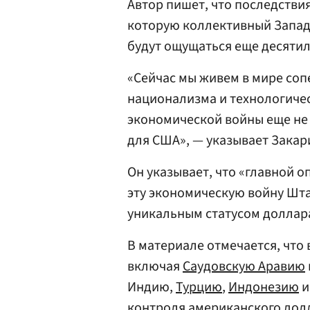
Автор пишет, что последстви
которую коллективный Запад 
будут ощущаться еще десятил
«Сейчас мы живем в мире соп
национализма и технологичес
экономической войны еще не
для США», — указывает Закар
Он указывает, что «главной 
эту экономическую войну Шта
уникальным статусом доллар
В материале отмечается, что 
включая
Саудовскую Аравию
Индию,
Турцию
,
Индонезию
контроля американского долл