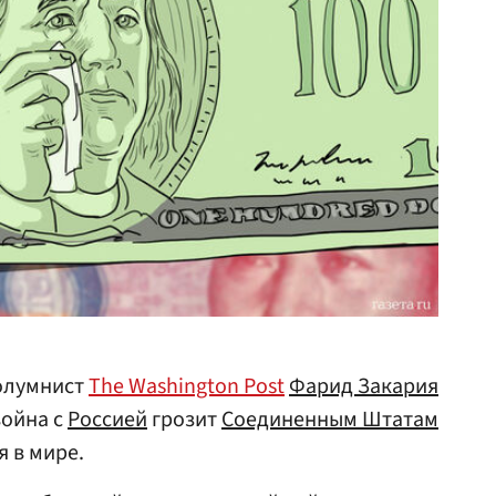
олумнист
The Washington Post
Фарид Закария
война с
Россией
грозит
Соединенным Штатам
 в мире.