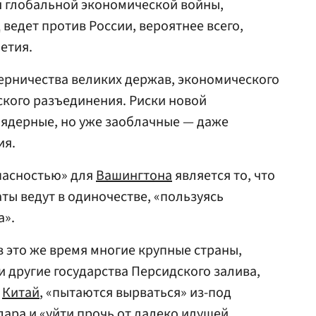
я глобальной экономической войны,
ведет против России, вероятнее всего,
етия.
ерничества великих держав, экономического
кого разъединения. Риски новой
 ядерные, но уже заоблачные — даже
ия.
опасностью» для
Вашингтона
является то, что
ты ведут в одиночестве, «пользуясь
а».
в это же время многие крупные страны,
и другие государства Персидского залива,
и
Китай
, «пытаются вырваться» из-под
ара и «уйти прочь от далеко идущей