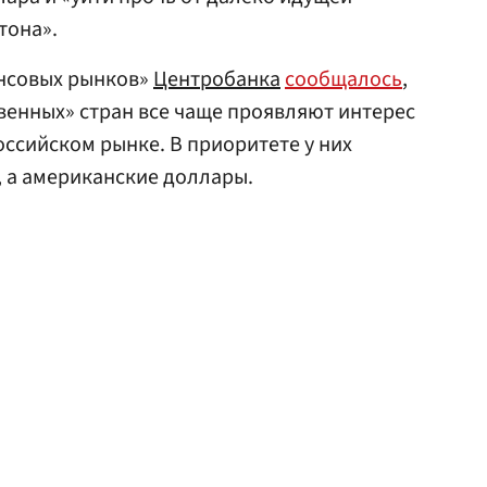
тона».
ансовых рынков»
Центробанка
сообщалось
,
венных» стран все чаще проявляют интерес
ссийском рынке. В приоритете у них
, а американские доллары.