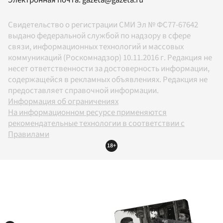
Свидетельство о регистрации СМИ Эл № ФС77-67642
выдано федеральной службой по надзору в сфере
связи, информационных технологий и массовых
коммуникаций (Роскомнадзор) 10.11.2016 г. Редакция не
несет ответственности за достоверность информации,
содержащейся в рекламных объявлениях. Редакция не
предоставляет справочной информации.
Информация об ограничениях
На информационном ресурсе применяются
рекомендательные технологии в соответствии с
Правилами
18+