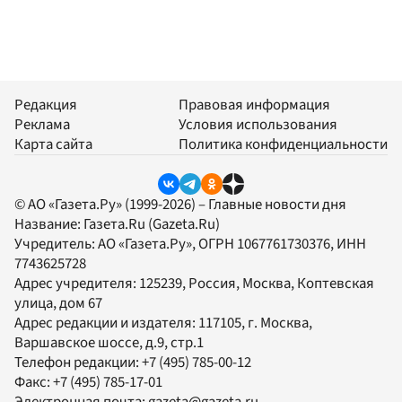
Редакция
Правовая информация
Реклама
Условия использования
Карта сайта
Политика конфиденциальности
© АО «Газета.Ру» (1999-2026) – Главные новости дня
Название:
Газета.Ru
(Gazeta.Ru)
Учредитель:
АО «Газета.Ру»
, ОГРН 1067761730376, ИНН
7743625728
Адрес учредителя: 125239, Россия, Москва, Коптевская
улица, дом 67
Адрес редакции и издателя:
117105
, г.
Москва
,
Варшавское шоссе, д.9, стр.1
Телефон редакции:
+7 (495) 785-00-12
Факс:
+7 (495) 785-17-01
Электронная почта:
gazeta@gazeta.ru