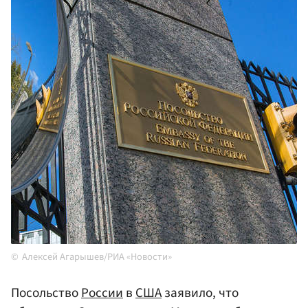
Алексей Агарышев/РИА «Новости»
Посольство
России
в
США
заявило, что