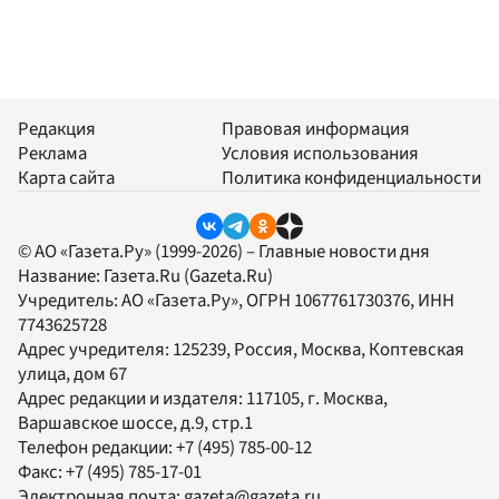
Редакция
Правовая информация
Реклама
Условия использования
Карта сайта
Политика конфиденциальности
© АО «Газета.Ру» (1999-2026) – Главные новости дня
Название:
Газета.Ru
(Gazeta.Ru)
Учредитель:
АО «Газета.Ру»
, ОГРН 1067761730376, ИНН
7743625728
Адрес учредителя: 125239, Россия, Москва, Коптевская
улица, дом 67
Адрес редакции и издателя:
117105
, г.
Москва
,
Варшавское шоссе, д.9, стр.1
Телефон редакции:
+7 (495) 785-00-12
Факс:
+7 (495) 785-17-01
Электронная почта:
gazeta@gazeta.ru