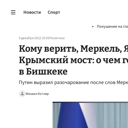
Новости
Спорт
Покушение на гл
9 декабря 2022 20:05
Политика
Кому верить, Меркель, 
Крымский мост: о чем 
в Бишкеке
Путин выразил разочарование после слов Мерк
Михаил Котляр