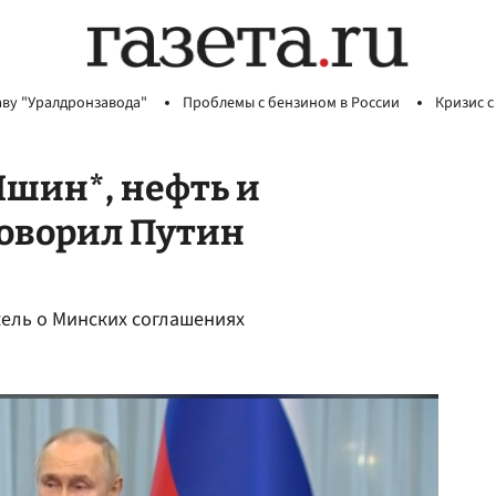
аву "Уралдронзавода"
Проблемы с бензином в России
Кризис с
Яшин*, нефть и
говорил Путин
ель о Минских соглашениях