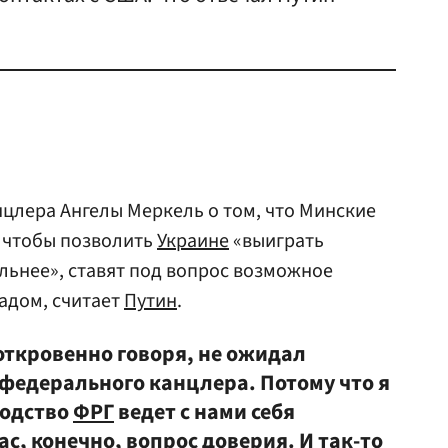
цлера Ангелы Меркель о том, что Минские
 чтобы позволить
Украине
«выиграть
ильнее», ставят под вопрос возможное
адом, считает
Путин
.
откровенно говоря, не ожидал
 федерального канцлера. Потому что я
водство
ФРГ
ведет с нами себя
ас, конечно, вопрос доверия. И так-то