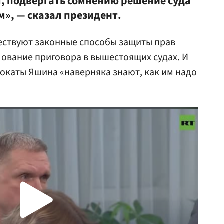
, подвергать сомнению решение суда
», — сказал президент.
ществуют законные способы защиты прав
лование приговора в вышестоящих судах. И
вокаты Яшина «наверняка знают, как им надо