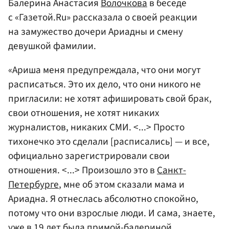
Балерина Анастасия
Волочкова
в беседе
с «Газетой.Ru» рассказала о своей реакции
на замужество дочери Ариадны и смену
девушкой фамилии.
«Ариша меня предупреждала, что они могут
расписаться. Это их дело, что они никого не
пригласили: не хотят афишировать свой брак,
cвои отношения, не хотят никаких
журналистов, никаких СМИ. <...> Просто
тихонечко это сделали [расписались] — и все,
официально зарегистрировали свои
отношения. <...> Произошло это в
Санкт-
Петербурге
, мне об этом сказали мама и
Ариадна. Я отнеслась абсолютно спокойно,
потому что они взрослые люди. И сама, знаете,
уже в 19 лет была примой-балериной