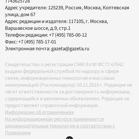
7743625728
Адрес учредителя: 125239, Россия, Москва, Коптевская
улица, дом 67
Адрес редакции и издателя:
117105
, г.
Москва
,
Варшавское шоссе, д.9, стр.1
Телефон редакции:
+7 (495) 785-00-12
Факс:
+7 (495) 785-17-01
Электронная почта:
gazeta@gazeta.ru
Свидетельство о регистрации СМИ Эл № ФС77-67642
выдано федеральной службой по надзору в сфере
связи, информационных технологий и массовых
коммуникаций (Роскомнадзор) 10.11.2016 г. Редакция не
несет ответственности за достоверность информации,
содержащейся в рекламных объявлениях. Редакция не
предоставляет справочной информации.
Информация об ограничениях
На информационном ресурсе применяются
рекомендательные технологии в соответствии с
Правилами