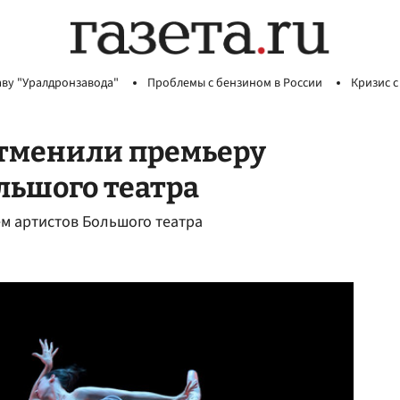
аву "Уралдронзавода"
Проблемы с бензином в России
Кризис с
отменили премьеру
льшого театра
ем артистов Большого театра