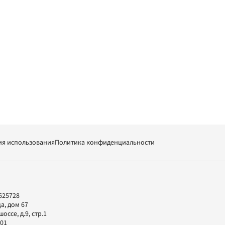
ия использования
Политика конфиденциальности
625728
а, дом 67
ссе, д.9, стр.1
-01