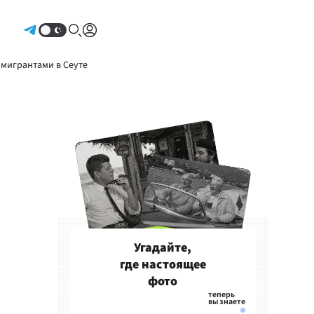
Авторизоваться
 мигрантами в Сеуте
Угадайте,
где настоящее
фото