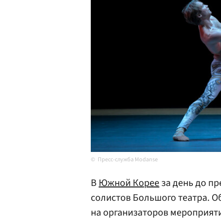
Пресс-служба Modanse
В
Южной Корее
за день до п
солистов Большого театра. О
на организаторов мероприят