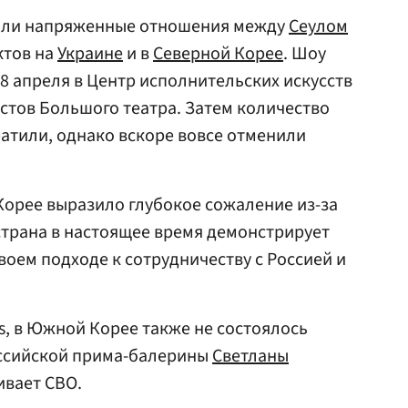
тали напряженные отношения между
Сеулом
ктов на
Украине
и в
Северной Корее
. Шоу
18 апреля в Центр исполнительских искусств
истов Большого театра. Затем количество
атили, однако вскоре вовсе отменили
орее выразило глубокое сожаление из-за
«страна в настоящее время демонстрирует
оем подходе к сотрудничеству с Россией и
s, в Южной Корее также не состоялось
оссийской прима-балерины
Светланы
ивает СВО.