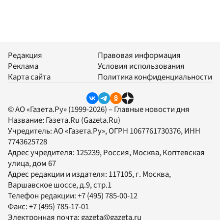
Редакция
Правовая информация
Реклама
Условия использования
Карта сайта
Политика конфиденциальности
© АО «Газета.Ру» (1999-2026) – Главные новости дня
Название:
Газета.Ru
(Gazeta.Ru)
Учредитель:
АО «Газета.Ру»
, ОГРН 1067761730376, ИНН
7743625728
Адрес учредителя: 125239, Россия, Москва, Коптевская
улица, дом 67
Адрес редакции и издателя:
117105
, г.
Москва
,
Варшавское шоссе, д.9, стр.1
Телефон редакции:
+7 (495) 785-00-12
Факс:
+7 (495) 785-17-01
Электронная почта:
gazeta@gazeta.ru