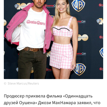
Steve Marcus/Reuters
Продюсер приквела фильма «Одиннадцать
друзей Оушена» Джози МакНамара заявил, что