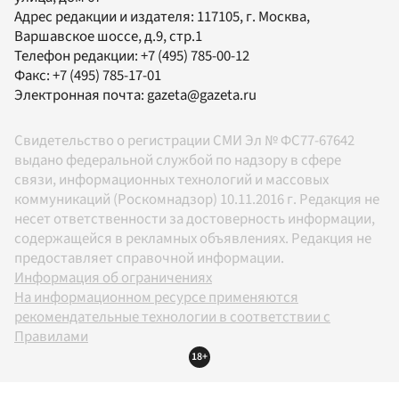
Адрес редакции и издателя:
117105
, г.
Москва
,
Варшавское шоссе, д.9, стр.1
Телефон редакции:
+7 (495) 785-00-12
Факс:
+7 (495) 785-17-01
Электронная почта:
gazeta@gazeta.ru
Свидетельство о регистрации СМИ Эл № ФС77-67642
выдано федеральной службой по надзору в сфере
связи, информационных технологий и массовых
коммуникаций (Роскомнадзор) 10.11.2016 г. Редакция не
несет ответственности за достоверность информации,
содержащейся в рекламных объявлениях. Редакция не
предоставляет справочной информации.
Информация об ограничениях
На информационном ресурсе применяются
рекомендательные технологии в соответствии с
Правилами
18+