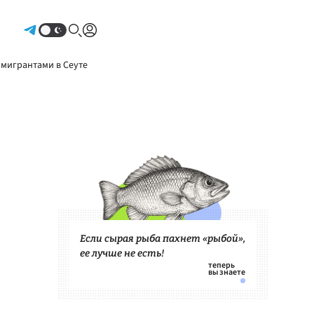
Авторизоваться
 мигрантами в Сеуте
Если сырая рыба пахнет «рыбой»,
ее лучше не есть!