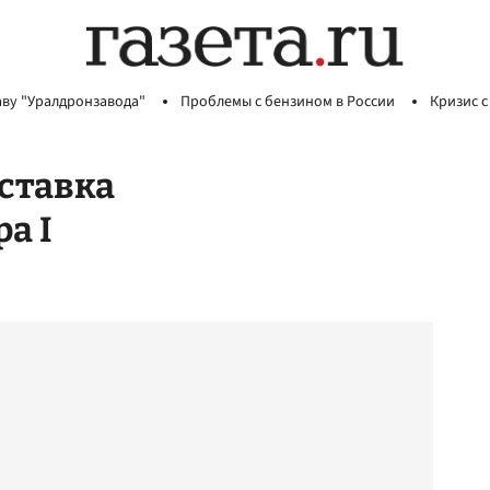
аву "Уралдронзавода"
Проблемы с бензином в России
Кризис с
ставка
а I