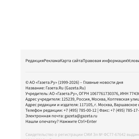
Редакция
Реклама
Карта сайта
Правовая информация
Услов
© АО «Газета.Ру» (1999-2026) – Главные новости дня
Название:
Газета.Ru
(Gazeta.Ru)
Учредитель:
АО «Газета.Ру»
, ОГРН 1067761730376, ИНН 7743
Адрес учредителя: 125239, Россия, Москва, Коптевская улиц
Адрес редакции и издателя:
117105
, г.
Москва
,
Варшавское шо
Телефон редакции:
+7 (495) 785-00-12
| Факс:
+7 (495) 785-17
Электронная почта:
gazeta@gazeta.ru
Нашли опечатку? Нажмите Ctrl+Enter
Свидетельство о регистрации СМИ Эл № ФС77-67642 выда