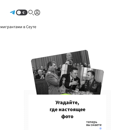
Авторизоваться
 мигрантами в Сеуте
Угадайте,
где настоящее
фото