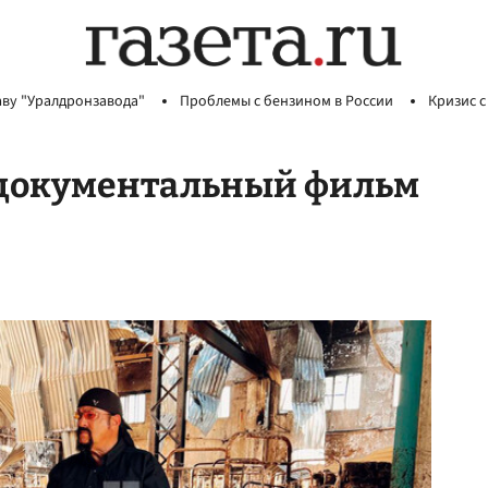
аву "Уралдронзавода"
Проблемы с бензином в России
Кризис с
 документальный фильм