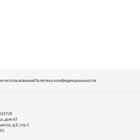
ия использования
Политика конфиденциальности
625728
а, дом 67
ссе, д.9, стр.1
-01