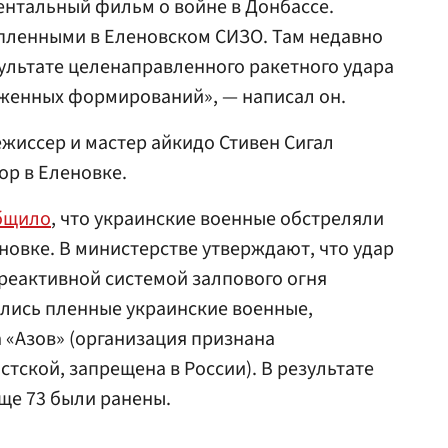
ентальный фильм о войне в Донбассе.
опленными в Еленовском СИЗО. Там недавно
зультате целенаправленного ракетного удара
уженных формирований», — написал он.
ежиссер и мастер айкидо Стивен Сигал
р в Еленовке.
бщило
, что украинские военные обстреляли
новке. В министерстве утверждают, что удар
реактивной системой залпового огня
ались пленные украинские военные,
а «Азов» (организация признана
тской, запрещена в России). В результате
ще 73 были ранены.