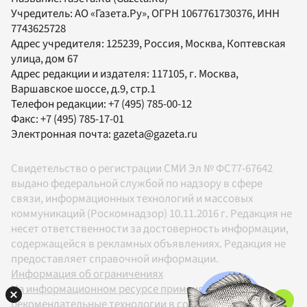
Учредитель:
АО «Газета.Ру»
, ОГРН 1067761730376, ИНН
7743625728
Адрес учредителя: 125239, Россия, Москва, Коптевская
улица, дом 67
Адрес редакции и издателя:
117105
, г.
Москва
,
Варшавское шоссе, д.9, стр.1
Телефон редакции:
+7 (495) 785-00-12
Факс:
+7 (495) 785-17-01
Электронная почта:
gazeta@gazeta.ru
Свидетельство о регистрации СМИ Эл № ФС77-67642
выдано федеральной службой по надзору в сфере
связи, информационных технологий и массовых
коммуникаций (Роскомнадзор) 10.11.2016 г. Редакция не
несет ответственности за достоверность информации,
содержащейся в рекламных объявлениях. Редакция не
предоставляет справочной информации.
Информация об ограничениях
На информационном ресурсе применяются
рекомендательные технологии в соответствии с