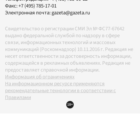
Факс:
+7 (495) 785-17-01
Электронная почта:
gazeta@gazeta.ru
Свидетельство о регистрации СМИ Эл № ФС77-67642
выдано федеральной службой по надзору в сфере
связи, информационных технологий и массовых
коммуникаций (Роскомнадзор) 10.11.2016 г. Редакция не
несет ответственности за достоверность информации,
содержащейся в рекламных объявлениях. Редакция не
предоставляет справочной информации.
Информация об ограничениях
На информационном ресурсе применяются
рекомендательные технологии в соответствии с
Правилами
18+