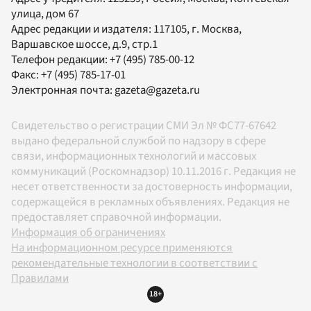
улица, дом 67
Адрес редакции и издателя:
117105
, г.
Москва
,
Варшавское шоссе, д.9, стр.1
Телефон редакции:
+7 (495) 785-00-12
Факс:
+7 (495) 785-17-01
Электронная почта:
gazeta@gazeta.ru
Свидетельство о регистрации СМИ Эл № ФС77-67642
выдано федеральной службой по надзору в сфере
связи, информационных технологий и массовых
коммуникаций (Роскомнадзор) 10.11.2016 г. Редакция не
несет ответственности за достоверность информации,
содержащейся в рекламных объявлениях. Редакция не
предоставляет справочной информации.
Информация об ограничениях
На информационном ресурсе применяются
рекомендательные технологии в соответствии с
Правилами
18+