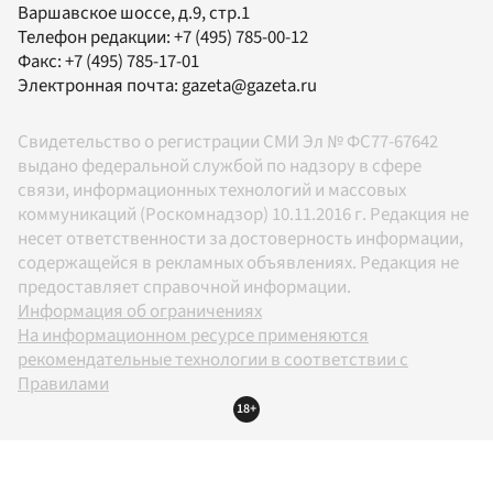
Варшавское шоссе, д.9, стр.1
Телефон редакции:
+7 (495) 785-00-12
Факс:
+7 (495) 785-17-01
Электронная почта:
gazeta@gazeta.ru
Свидетельство о регистрации СМИ Эл № ФС77-67642
выдано федеральной службой по надзору в сфере
связи, информационных технологий и массовых
коммуникаций (Роскомнадзор) 10.11.2016 г. Редакция не
несет ответственности за достоверность информации,
содержащейся в рекламных объявлениях. Редакция не
предоставляет справочной информации.
Информация об ограничениях
На информационном ресурсе применяются
рекомендательные технологии в соответствии с
Правилами
18+