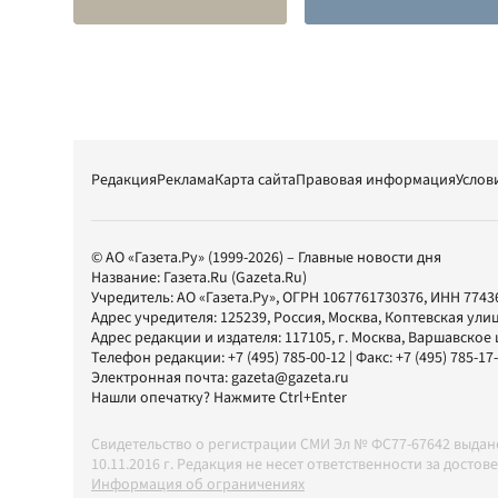
Редакция
Реклама
Карта сайта
Правовая информация
Услов
© АО «Газета.Ру» (1999-2026) – Главные новости дня
Название:
Газета.Ru
(Gazeta.Ru)
Учредитель:
АО «Газета.Ру»
, ОГРН 1067761730376, ИНН 7743
Адрес учредителя: 125239, Россия, Москва, Коптевская улиц
Адрес редакции и издателя:
117105
, г.
Москва
,
Варшавское шо
Телефон редакции:
+7 (495) 785-00-12
| Факс:
+7 (495) 785-17
Электронная почта:
gazeta@gazeta.ru
Нашли опечатку? Нажмите Ctrl+Enter
Свидетельство о регистрации СМИ Эл № ФС77-67642 выда
10.11.2016 г. Редакция не несет ответственности за дос
Информация об ограничениях