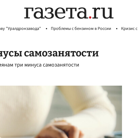
аву "Уралдронзавода"
Проблемы с бензином в России
Кризис с
нусы самозанятости
янам три минуса самозанятости