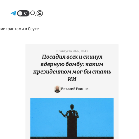
Авторизоваться
 мигрантами в Сеуте
07 августа 2026, 10:43
Посадил всех и скинул
ядерную бомбу: каким
президентом мог бы стать
ИИ
Виталий Рюмшин