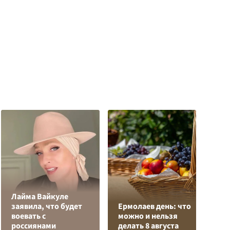
Лайма Вайкуле
Р
заявила, что будет
Ермолаев день: что
н
воевать с
можно и нельзя
п
россиянами
делать 8 августа
К