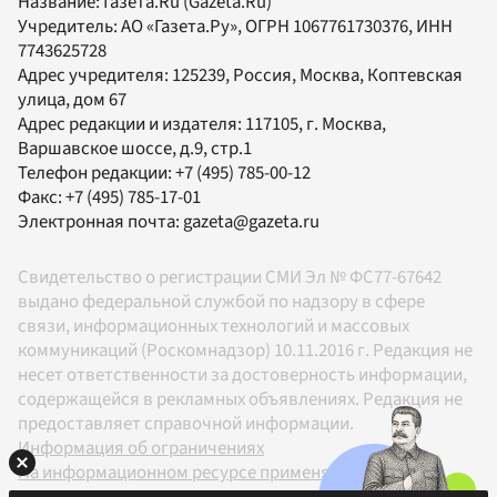
Название:
Газета.Ru
(Gazeta.Ru)
Учредитель:
АО «Газета.Ру»
, ОГРН 1067761730376, ИНН
7743625728
Адрес учредителя: 125239, Россия, Москва, Коптевская
улица, дом 67
Адрес редакции и издателя:
117105
, г.
Москва
,
Варшавское шоссе, д.9, стр.1
Телефон редакции:
+7 (495) 785-00-12
Факс:
+7 (495) 785-17-01
Электронная почта:
gazeta@gazeta.ru
Свидетельство о регистрации СМИ Эл № ФС77-67642
выдано федеральной службой по надзору в сфере
связи, информационных технологий и массовых
коммуникаций (Роскомнадзор) 10.11.2016 г. Редакция не
несет ответственности за достоверность информации,
содержащейся в рекламных объявлениях. Редакция не
предоставляет справочной информации.
Информация об ограничениях
На информационном ресурсе применяются