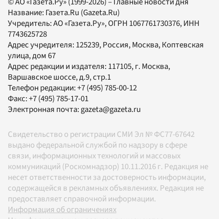
© АО «Газета.Ру» (1999-2026) – Главные новости дня
Название:
Газета.Ru
(Gazeta.Ru)
Учредитель:
АО «Газета.Ру»
, ОГРН 1067761730376, ИНН
7743625728
Адрес учредителя: 125239, Россия, Москва, Коптевская
улица, дом 67
Адрес редакции и издателя:
117105
, г.
Москва
,
Варшавское шоссе, д.9, стр.1
Телефон редакции:
+7 (495) 785-00-12
Факс:
+7 (495) 785-17-01
Электронная почта:
gazeta@gazeta.ru
Свидетельство о регистрации СМИ Эл № ФС77-67642
выдано федеральной службой по надзору в сфере
связи, информационных технологий и массовых
коммуникаций (Роскомнадзор) 10.11.2016 г. Редакция не
несет ответственности за достоверность информации,
содержащейся в рекламных объявлениях. Редакция не
предоставляет справочной информации.
Информация об ограничениях