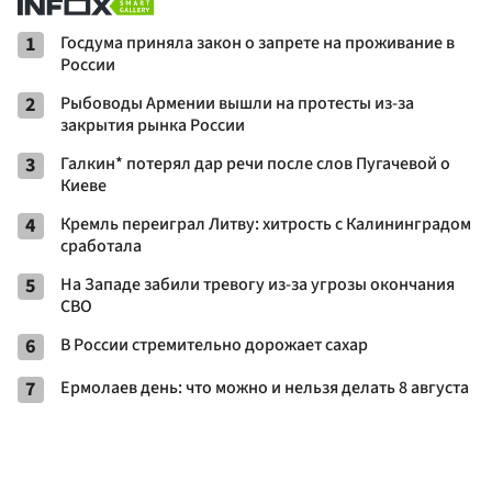
1
Госдума приняла закон о запрете на проживание в
России
2
Рыбоводы Армении вышли на протесты из-за
закрытия рынка России
3
Галкин* потерял дар речи после слов Пугачевой о
Киеве
4
Кремль переиграл Литву: хитрость с Калининградом
сработала
5
На Западе забили тревогу из-за угрозы окончания
СВО
6
В России стремительно дорожает сахар
7
Ермолаев день: что можно и нельзя делать 8 августа