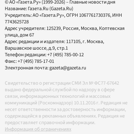
© АО «Газета.Ру» (1999-2026) – Главные новости дня
Название:
Газета.Ru
(Gazeta.Ru)
Учредитель:
АО «Газета.Ру»
, ОГРН 1067761730376, ИНН
7743625728
Адрес учредителя: 125239, Россия, Москва, Коптевская
улица, дом 67
Адрес редакции и издателя:
117105
, г.
Москва
,
Варшавское шоссе, д.9, стр.1
Телефон редакции:
+7 (495) 785-00-12
Факс:
+7 (495) 785-17-01
Электронная почта:
gazeta@gazeta.ru
Свидетельство о регистрации СМИ Эл № ФС77-67642
выдано федеральной службой по надзору в сфере
связи, информационных технологий и массовых
коммуникаций (Роскомнадзор) 10.11.2016 г. Редакция не
несет ответственности за достоверность информации,
содержащейся в рекламных объявлениях. Редакция не
предоставляет справочной информации.
Информация об ограничениях